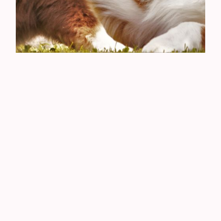
Herzlich Willkommen bei den
Zergels!
Wir freuen uns über Euer Interesse!
Auf dieser Seite möchten wir Euch Einblicke in unser Leben mit
unseren Tieren und besonders unseren Miniature American
Shepherds, den Zergels, gewähren. Das Leben mit unseren Hunden
ist nicht einfach unser Hobby, sondern unsere Lebenseinstellung.
Unser Anliegen ist es allen unseren Tieren ein artgerechtes,
vielseitiges und ausgeglichenes Leben zu ermöglichen. Wir sind in
diversen Hundesportarten unterwegs, lieben es mit unseren
Hunden Zeit in der Natur zu verbringen und züchten im CASD e.V.